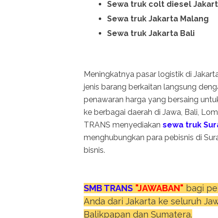
Sewa truk colt diesel Jakar
Sewa truk Jakarta Malang
Sewa truk Jakarta Bali
Meningkatnya pasar logistik di Jakar
jenis barang berkaitan langsung deng
penawaran harga yang bersaing untu
ke berbagai daerah di Jawa, Bali, L
TRANS menyediakan
sewa truk Su
menghubungkan para pebisnis di Sur
bisnis.
SMB TRANS
"JAWABAN"
bagi pe
Anda dari Jakarta ke seluruh Ja
Balikpapan dan Sumatera.