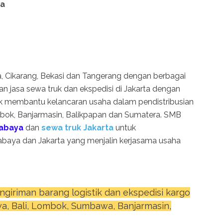
ta
ta, Cikarang, Bekasi dan Tangerang dengan berbagai
an jasa sewa truk dan ekspedisi di Jakarta dengan
k membantu kelancaran usaha dalam pendistribusian
ombok, Banjarmasin, Balikpapan dan Sumatera. SMB
rabaya
dan
sewa truk Jakarta
untuk
abaya dan Jakarta yang menjalin kerjasama usaha
ngiriman barang logistik dan ekspedisi kargo
wa, Bali, Lombok, Sumbawa, Banjarmasin,