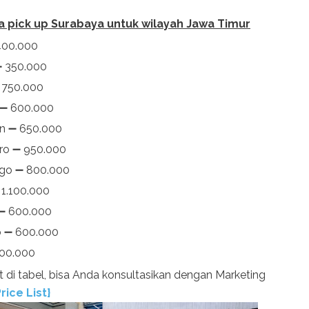
a pick up Surabaya untuk wilayah Jawa Timur
400.000
 350.000
 750.000
➖ 600.000
an
➖ 650.000
oro
➖ 950.000
ggo
➖ 800.000
 1.100.000
➖ 600.000
o
➖ 600.000
00.000
t di tabel, bisa Anda konsultasikan dengan Marketing
Price List}