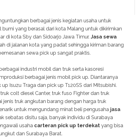
untungkan berbagai jenis kegiatan usaha untuk
l bumi yang berasal dari kota Malang untuk dikirimkan
sar di kota Sby dan Sidoarjo Jawa Timur.
Jasa sewa
ah di jalanan kota yang padat sehingga kiriman barang
pemesanan sewa pick up sangat praktis.
rbagai industri mobil dan truk serta kasoresi
roduksi berbagai jenis mobil pick up. Diantaranya
k up Isuzu Traga dan pick up T120SS dari Mitsubishi.
uk colt diesel Canter, truk fuso Fighter dan truk
i jenis truk angkutan barang dengan harga truk
g menarik untuk mengundang minat beli pengusaha
jasa
 sebatas disitu saja, banyak individu di Surabaya
engawali usaha
carteran pick up terdekat
yang bisa
ungkut dan Surabaya Barat.