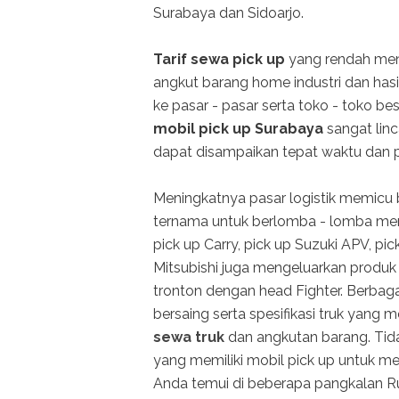
Surabaya dan Sidoarjo.
Tarif sewa pick up
yang rendah meng
angkut barang home industri dan hasi
ke pasar - pasar serta toko - toko be
mobil pick up Surabaya
sangat linc
dapat disampaikan tepat waktu dan 
Meningkatnya pasar logistik memicu be
ternama untuk berlomba - lomba memp
pick up Carry, pick up Suzuki APV, pic
Mitsubishi juga mengeluarkan produk tr
tronton dengan head Fighter. Berbaga
bersaing serta spesifikasi truk yan
sewa truk
dan angkutan barang. Tidak
yang memiliki mobil pick up untuk m
Anda temui di beberapa pangkalan R