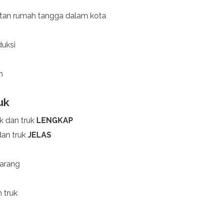
tan rumah tangga dalam kota
duksi
an
uk
k dan truk
LENGKAP
dan truk
JELAS
barang
 truk