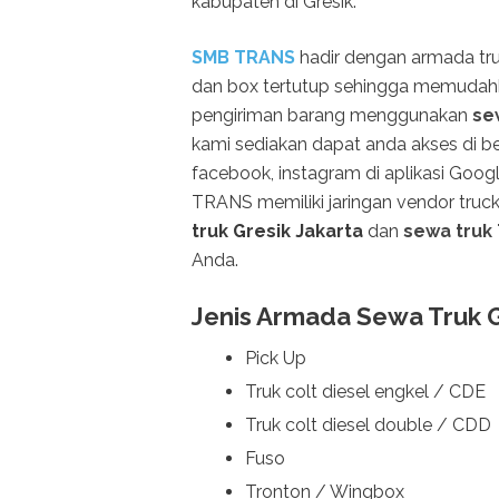
kabupaten di Gresik.
SMB TRANS
hadir dengan armada tru
dan box tertutup sehingga memudah
pengiriman barang menggunakan
se
kami sediakan dapat anda akses di ber
facebook, instagram di aplikasi Go
TRANS memiliki jaringan vendor tru
truk Gresik Jakarta
dan
sewa truk
Anda.
Jenis Armada Sewa Truk G
Pick Up
Truk colt diesel engkel / CDE
Truk colt diesel double / CDD
Fuso
Tronton / Wingbox