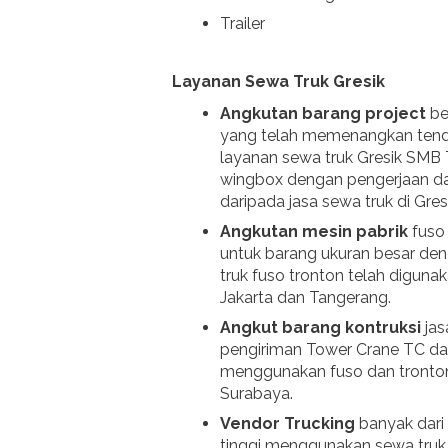
Trailer
Layanan Sewa Truk Gresik
Angkutan barang project
be
yang telah memenangkan tender
layanan sewa truk Gresik SMB
wingbox dengan pengerjaan da
daripada jasa sewa truk di Gresi
Angkutan mesin pabrik
fuso
untuk barang ukuran besar de
truk fuso tronton telah diguna
Jakarta dan Tangerang.
Angkut barang kontruksi
ja
pengiriman Tower Crane TC dari
menggunakan fuso dan tronton.
Surabaya.
Vendor Trucking
banyak dari
tinggi menggunakan sewa truk 