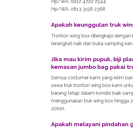
Hp/WA. 0812 4722 2544
Hp/WA. 0813 3158 2368
Apakah keunggulan truk win
Tronton wing box dilengkapi dengan b
terangkat naik dan buka samping ka
Jika mau kirim pupuk, biji p
kemasan jumbo bag pakai tru
Semua costumer kami yang kirim bar
sewa truk tronton wing box kami unt
barang tetap dalam kondisi baik samp
menggunakan truk wing box hingga 25t
20ton.
Apakah melayani pindahan g