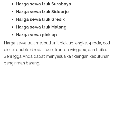
Harga sewa truk Surabaya
Harga sewa truk Sidoarjo
Harga sewa truk Gresik
Harga sewa truk Malang
Harga sewa pick up
Harga sewa truk meliputi unit pick up, engkel 4 roda, colt
diesel double 6 roda, fuso, tronton wingbox, dan trailer.
Sehingga Anda dapat menyesuaikan dengan kebutuhan
pengiriman barang.
ongkir surabaya banjarmasin ongkir jne surabaya ke
banjarmasin ongkir j&t surabaya ke kalimantan selatan
pengiriman dari surabaya ke banjarmasin ongkir wahana
surabaya banjarmasin pengiriman dari surabaya ke
banjarmasin berapa hari ongkir balikpapan ke surabaya
ongkir surabaya ke kalimantan selatan tarif jne