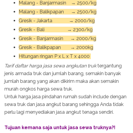
Malang - Banjarmasin → 2500/kg
Malang - Balikpapan → 2500/kg
Gresik - Jakarta → 2000/kg
Gresik - Bali → 2300/kg
Gresik - Banjarmasin → 2000/kg
Gresik - Balikpapan → 2000kg
Hitungan ringan P x L x T x 4000
Tarif daftar harga jasa sewa angkutan truk
tergantung
jenis armada truk dan jumlah barang, semakin banyak
jumlah barang yang akan dikirim maka akan semakin
murah ongkos harga sewa truk.
Untuk harga jasa pindahan rumah sudah include dengan
sewa truk dan jasa angkut barang sehingga Anda tidak
perlu lagi menyediakan jasa angkut tenaga sendiri.
Tujuan kemana saja untuk jasa sewa truknya?!