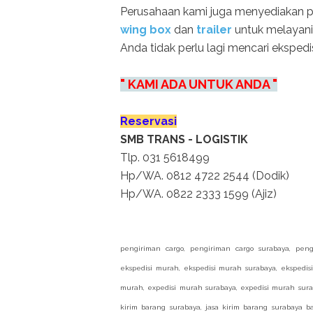
Perusahaan kami juga menyediakan 
wing box
dan
trailer
untuk melayani
Anda tidak perlu lagi mencari ekspedis
" KAMI ADA UNTUK ANDA "
Reservasi
SMB TRANS - LOGISTIK
Tlp. 031 5618499
Hp/WA. 0812 4722 2544 (Dodik)
Hp/WA. 0822 2333 1599 (Ajiz)
pengiriman cargo, pengiriman cargo surabaya,
peng
ekspedisi murah, ekspedisi murah surabaya, ekspedis
murah, expedisi murah surabaya, expedisi murah surab
kirim barang surabaya, jasa kirim barang surabaya b