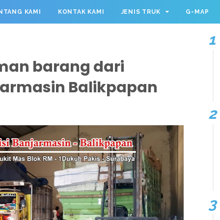
NTANG KAMI
KONTAK KAMI
JENIS TRUK
G-MAP
iman barang dari
jarmasin Balikpapan